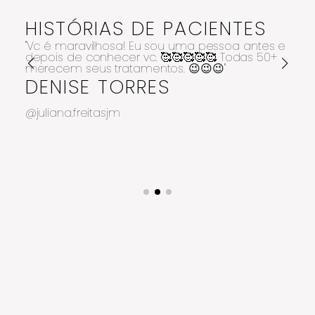
HISTÓRIAS DE PACIENTES
"Vc é maravilhosa! Eu sou uma pessoa antes e
depois de conhecer vc. 🥰🥰🥰🥰🥰 Todas 50+
merecem seus tratamentos. 😉😉😉"
DENISE TORRES
@juliana.freitasjm