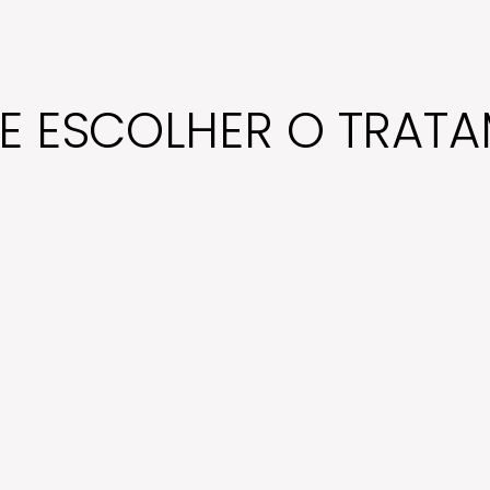
E ESCOLHER O TRAT
O clareamento íntimo é realizado com discrição,
acolhimento e protocolos personalizados, sem agredir a
pele e sempre valorizando a individualidade de cada
paciente.