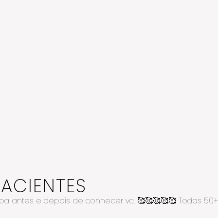
PACIENTES
soa antes e depois de conhecer vc. 🥰🥰🥰🥰🥰 Todas 5