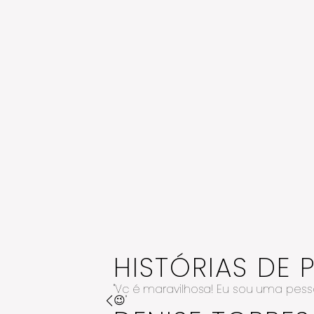
HISTÓRIAS DE 
"Vc é maravilhosa! Eu sou uma pes
 nos
😉"