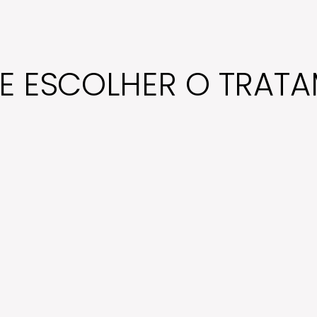
E ESCOLHER O TRAT
O Sculptra é uma das tecnologias mais completas quand
falamos em regeneração cutânea, sendo ideal para que
busca envelhecer com naturalidade e elegância.