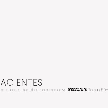
PACIENTES
soa antes e depois de conhecer vc. 🥰🥰🥰🥰🥰 Todas 5