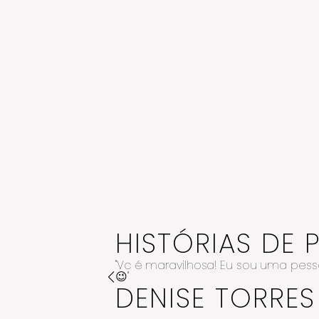
HISTÓRIAS DE 
"Vc é maravilhosa! Eu sou uma pes
 nos
😉"
DENISE TORRES