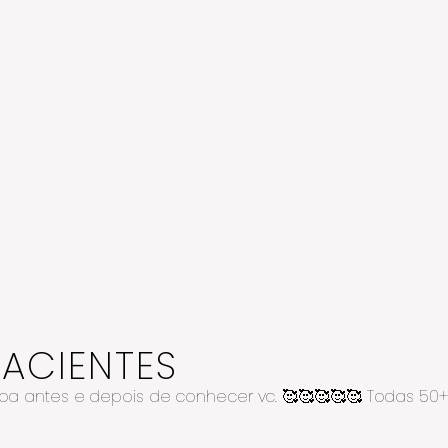
PACIENTES
soa antes e depois de conhecer vc. 🥰🥰🥰🥰🥰 Todas 5