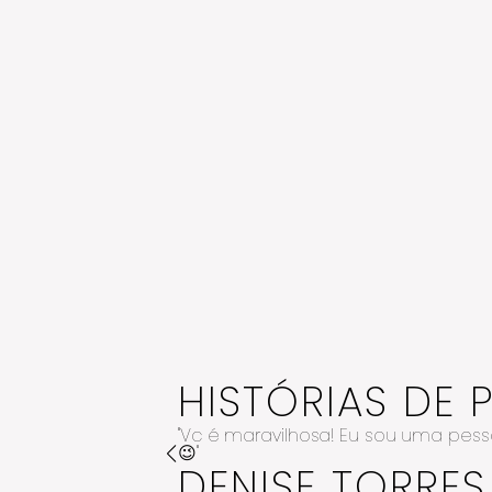
HISTÓRIAS DE 
"Vc é maravilhosa! Eu sou uma pes
 nos
😉"
DENISE TORRES