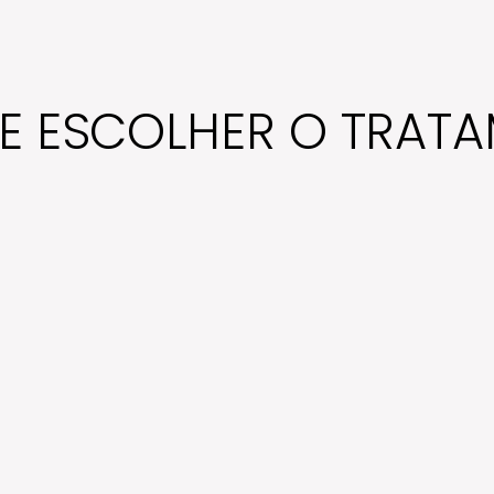
E ESCOLHER O TRAT
O Volnewmer representa uma evolução entre os
preenchedores, sendo ideal para quem busca resultados
personalizados.